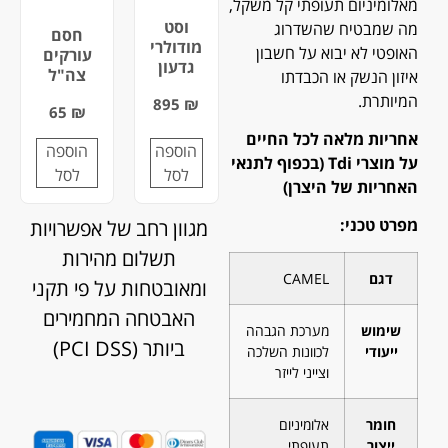
מאלומיניום תעופתי קל משקל,
וסט
מה שמבטיח שהשדרוג
חסם
מודולרי
האופטי לא יבוא על חשבון
עורקים
גדעון
צה"ל
איזון הנשק או הכבדתו
המיותרת.
895
₪
65
₪
אחריות מלאה לכל החיים
הוספה
הוספה
על מוצרי Tdi (בכפוף לתנאי
לסל
לסל
האחריות של היצרן)
מפרט טכני:
מגוון רחב של אפשרויות
תשלום מהירות
דגם
CAMEL
ומאובטחות על פי תקני
האבטחה המחמירים
שימוש
מערכת הגבהה
ביותר (PCI DSS)
ייעודי
לכוונות השלכה
וצייני לייזר
חומר
אלומיניום
ייצור
תעופתי