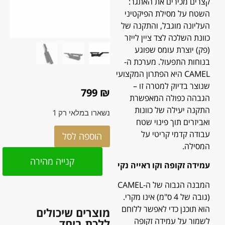
קצרים מכירים את האתגר:
השטח על מסילת הפיקטיני
העליונה מוגבל, והתקנה של
כוונת השלכה לצד ציין לייזר
(פק) יוצרת עומס שפוגע
בנוחות התפעול. מערכת ה-
CAMEL היא הפתרון המקצועי
שנוצר בדיוק למטרה זו –
799
₪
הגבהה כפולה המאפשרת
התקנה יעילה של כוונות
נשארו במלאי רק 1
ואביזרים תוך פינוי שטח
עבודה קדמי קריטי על
הוספה לסל
המסילה.
קנייה מהירה
עמידה זקופה וקו ראייה נקי
המבנה הגבוה של ה-CAMEL
(גובה של 4 ס"מ) אינו מקרי.
הוא תוכנן כדי לאפשר ללוחם
מוצרים שיכולים
לשמור על עמידה זקופה
ללכת ביחד