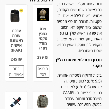
ונוחה יותר ועל קו ראייה רחב,
גם כאשר משתמשים בקסדה,
אמצעי ראיית לילה או אוזניות
טקטיות. הגובה הנוסף מבטיח
ששום ציוד היקפי לא יחסום
פנס
ערכת
את שדה הראייה שלך ברגע
נצנץ
עזרה
טקטי
האמת, תוך שמירה על יציבות
ראשונה
מודל
מקסימלית ותפקוד אמין בתנאי
אישית
F101
(IFAK)
שטח מאתגרים.
299
₪
245
₪
תכנון חכם למקסימום נדל"ן
טקטי
הוספה
בחר
לסל
אפשרויות
בזכות חלוקה למסילה אחורית
(9.5 ס"מ) לכוונת ומסילה
קדמית (6.5 ס"מ) לאביזרים
כמו צייני לייזר, ה-CAMEL
מייצר סדר ומרווח עבודה
בנשק. המערכת עשויה