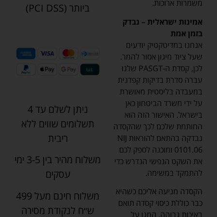
משמרות ארוכות.
ביותר (PCI DSS)
אמינות ישראלית – נבדק
בזמן אמת
אנחנו במדיטקטיק יודעים
שעל ציוד מיגון אסור להמר.
לכן, קסדת ה-PASGT שלנו
עברה סדרת בדיקות קפדנית
במעבדה בליסטית מאושרת
על ידי משרד הביטחון כאן
ניתן לשלם עד 4
בישראל. האישור הזה הוא
תשלומים שווים ללא
החותמת שלכם לכך שהקסדה
ריבית
נבדקה בהתאם להוראות NIJ
0101.06 ומוכנה לספק לכם
משלוח מהיר בין 3-5 ימי
את השקט הנפשי הנדרש כדי
להתמקד במשימה.
עסקים
הקסדה מגיעה אליכם כשהיא
משלוח חינם מעל 499
כבר כוללת כיסוי קסדה תואם
ש״ח לנקודת מסירה
באיכות גבוהה, המגן על