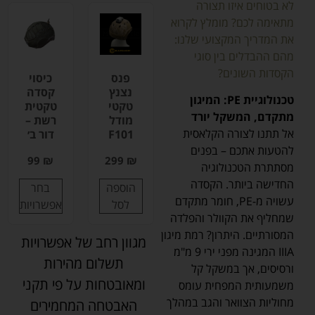
לא בטוחים איזו תצורה
מתאימה לכם? מומלץ לקרוא
את המדריך המקצועי שלנו:
מהם ההבדלים בין סוגי
הקסדות השונים?
פנס
כיסוי
נצנץ
קסדה
טכנולוגיית PE: המיגון
טקטי
טקטית
מתקדם, המשקל יורד
מודל
רשת –
אל תתנו לצורה הקלאסית
F101
דור ב׳
להטעות אתכם – בפנים
99
₪
299
₪
מסתתרת הטכנולוגיה
החדישה ביותר. הקסדה
הוספה
בחר
עשויה מ-PE, חומר מתקדם
לסל
אפשרויות
שמחליף את הקוולר והפלדה
המסורתיים. היתרון? רמת מיגון
מגוון רחב של אפשרויות
IIIA המגינה מפני ירי 9 מ"מ
תשלום מהירות
ורסיסים, אך במשקל קל
ומאובטחות על פי תקני
משמעותית המפחית עומס
מחוליות הצוואר והגב במהלך
האבטחה המחמירים