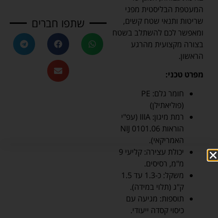
המעטפת הבליסטית מפני
שריטות ותנאי שטח קשים,
שתפו חברים
ומאפשר לכם להשתלב בשטח
בצורה מקצועית מהרגע
הראשון.
מפרט טכני:
חומר גלם: PE
(פוליאתילן)
רמת מיגון: IIIA (עפ"י
הוראות NIJ 0101.06
האמריקאי).
יכולת עצירה: קליעי 9
מ"מ, רסיסים.
משקל: כ-1.3 עד 1.5
ק"ג (תלוי במידה).
תוספות: מגיעה עם
כיסוי קסדה ייעודי.