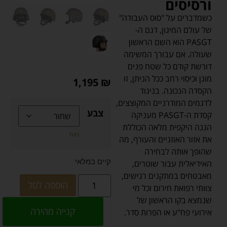
ורסיסים
כשמדברים על "סוס העבודה"
של עולם המיגון, דגם ה-
PASGT הוא השם הראשון
שעולה. אם עבורך המשימה
דורשת קודם כל שטח פנים
מוגן וכיסוי רחב ככל הניתן, זו
1,195
₪
הקסדה הנכונה. בניגוד
לדגמים המודרניים המקוצצים,
צבע
קסדת ה-PASGT מעניקה
הגנה היקפית מלאה הכוללת
נקה
את אזור האוזניים והעורף, מה
שהופך אותה לבחירה
קיים במלאי
האידיאלית עבור שוטרים,
מאבטחים במתקנים רגישים,
הוספה לסל
צוותי רפואת חירום וכל מי
שנמצא בקו הראשון של
אירועי פח"ע או הפרות סדר.