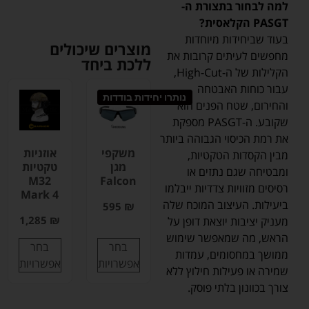
למה לבחור בתצורת ה-
PASGT הקלאסית?
בעוד שביחידות מיוחדות
מוצרים שיכולים
מחפשים לעיתים קרובות את
ללכת ביחד
הקלילות של ה-High-Cut,
עבור כוחות האבטחה
נותרו יחידות בודדות
והחירום, שטח הפנים הוא
שקובע. ה-PASGT מספקת
את רמת הכיסוי הגבוהה ביותר
משקפי
אוזניות
מבין הקסדות הטקטיות,
מגן
טקטיות
ומבטיחה שגם נתזים או
M32
Falcon
רסיסים מזוויות צדדיות ייבלמו
Mark 4
ביעילות. העיצוב המוכח שלה
595
₪
1,285
₪
מעניק יציבות יוצאת דופן על
הראש, מה שמאפשר שימוש
בחר
בחר
ממושך במחסומים, עמדות
אפשרויות
אפשרויות
שמירה או פעילות חילוץ ללא
צורך בכוונון בלתי פוסק.