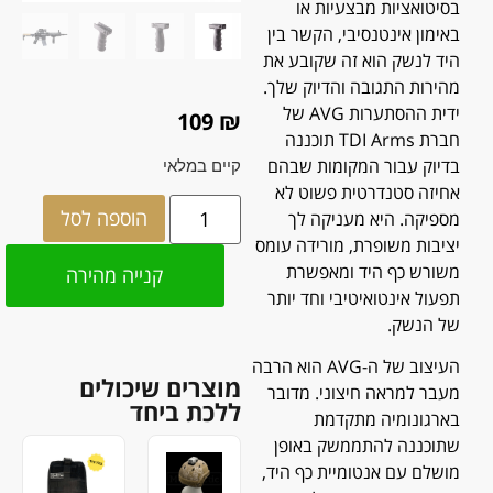
בסיטואציות מבצעיות או
באימון אינטנסיבי, הקשר בין
היד לנשק הוא זה שקובע את
מהירות התגובה והדיוק שלך.
ידית ההסתערות AVG של
109
₪
חברת TDI Arms תוכננה
בדיוק עבור המקומות שבהם
קיים במלאי
אחיזה סטנדרטית פשוט לא
הוספה לסל
מספיקה. היא מעניקה לך
יציבות משופרת, מורידה עומס
משורש כף היד ומאפשרת
קנייה מהירה
תפעול אינטואיטיבי וחד יותר
של הנשק.
העיצוב של ה-AVG הוא הרבה
מוצרים שיכולים
מעבר למראה חיצוני. מדובר
ללכת ביחד
בארגונומיה מתקדמת
שתוכננה להתממשק באופן
מושלם עם אנטומיית כף היד,