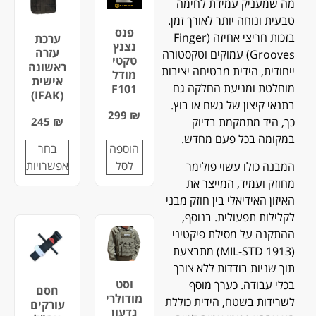
מה שמעניק עמידת לחימה
טבעית ונוחה יותר לאורך זמן.
פנס
בזכות חריצי אחיזה (Finger
ערכת
נצנץ
עזרה
Grooves) עמוקים וטקסטורה
טקטי
ראשונה
ייחודית, הידית מבטיחה יציבות
מודל
אישית
מוחלטת ומניעת החלקה גם
F101
(IFAK)
בתנאי קיצון של גשם או בוץ.
299
₪
245
₪
כך, היד מתמקמת בדיוק
במקומה בכל פעם מחדש.
הוספה
בחר
לסל
אפשרויות
המבנה כולו עשוי פולימר
מחוזק ועמיד, המייצר את
האיזון האידיאלי בין חוזק מבני
לקלילות תפעולית. בנוסף,
ההתקנה על מסילת פיקטיני
(1913 MIL-STD) מתבצעת
תוך שניות בודדות ללא צורך
וסט
בכלי עבודה. כערך מוסף
חסם
מודולרי
לשרידות בשטח, הידית כוללת
עורקים
גדעון