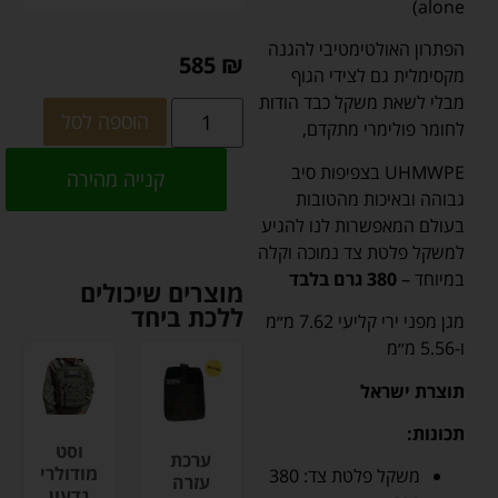
alone)
הפתרון האולטימטיבי להגנה
585
₪
מקסימלית גם לצידי הגוף
מבלי לשאת משקל כבד הודות
הוספה לסל
לחומר פולימרי מתקדם,
UHMWPE בצפיפות סיב
קנייה מהירה
גבוהה ובאיכות מהטובות
בעולם המאפשרות לנו להגיע
למשקל פלטת צד נמוכה וקלה
במיוחד –
380 גרם בלבד
מוצרים שיכולים
ללכת ביחד
מגן מפני ירי קליעי 7.62 מ״מ
ו-5.56 מ״מ
תוצרת ישראל
תכונות:
וסט
ערכת
מודולרי
משקל פלטת צד: 380
עזרה
גדעון