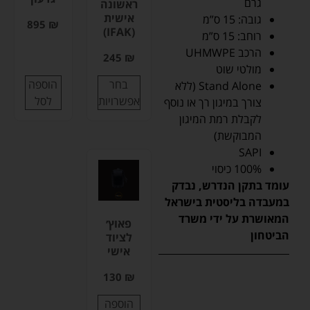
גרם
ראשונה
אישית
גובה: 15 ס”מ
895
₪
(IFAK)
רוחב: 15 ס”מ
הרכב UHMWPE
245
₪
מולטי שוט
בחר
הוספה
Stand Alone (ללא
אפשרויות
לסל
צורך במיגון רך או נוסף
לקבלת רמת המיגון
המבוקשת)
SAPI
100% כיסוי
עומד בתקן הנדרש, נבדק
במעבדה בליסטית בישראל
המאושרת על ידי משרד
פאוץ׳
הביטחון
לציוד
אישי
130
₪
הוספה