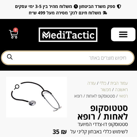
ספק משרד הביטחון
משלוח מהיר בין 3-5 ימי עסקים
משלוח חינם לנק' מסירה מעל 499 ש״ח
0
עמוד הבית
/
כללי
/
עזרה
ראשונה
/
מכשור
רפואי
/ סטטוסקופ לאחות / רופא
סטטוסקופ
לאחות / רופא
סטטוסקופ דו-צדדי המיועד
35
₪
לשימוש כללי באבחון קליני על